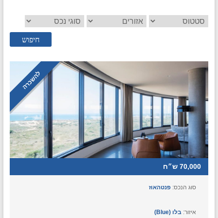
חיפוש
להשכרה
70,000 ש״ח
סוג הנכס:
פנטהאוז
איזור:
בלו (Blue)