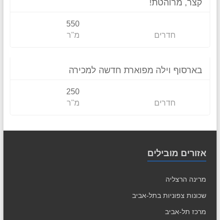
קצר, מרוהטת!
550
חדרים
מ"ר
וילה
9,900,000 ש"ח
למכירה
בארסוף וילה מפוארת חדשה למכירה
250
חדרים
מ"ר
אזורים מובילים
מרינה הרצליה
שכונות צפוניות בתל-אביב
מרכז תל-אביב