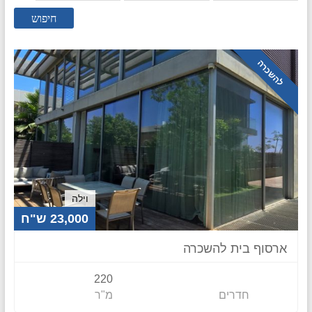
חיפוש
להשכרה
וילה
23,000 ש"ח
ארסוף בית להשכרה
220
חדרים
מ"ר
דירה