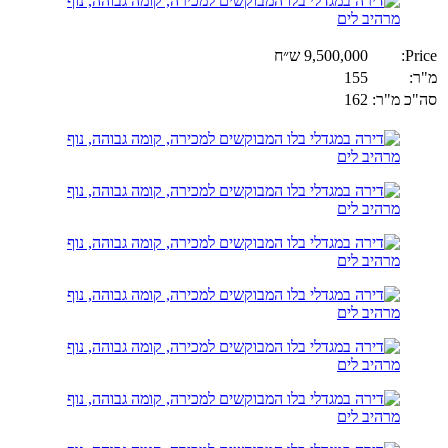
Price:
9,500,000 ש״ח
מ"ר:
155
סה"כ מ"ר:
162