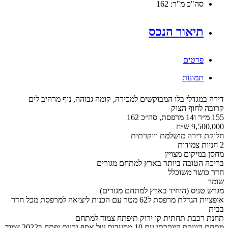
סה"כ מ"ר:
162
תיאור הנכס
פרטים
תמונות
דירה במגדלי בלו המבוקשים למכירה, קומה גבוהה, נוף מרהיב לים
קרובה לחוף הצוק
155 מ״ר ו14 מרפסת, סה״כ 162
9,500,000 ש״ח
חלוקת דירה מושלמת ויוקרתית
2 חניות צמודות
מחסן במיקום מצויין
בריכה הטובה ביותר בארץ למתחם מגורים
חדר כושר משוכלל
שומר
מגרש טניס (היחיד בארץ למתחם מגורים)
אופציית הגדלת מרפסת ל62 מטר עם הכנות ליציאה למרפסת מכל חדר
בבית
תחנת רכבת תחתית קו ירוק תיפתח צמוד למתחם
מתחם הוויקס היוקרתי עם 10 מסעדות של אסף גרנית יפתח ב2022 צמוד